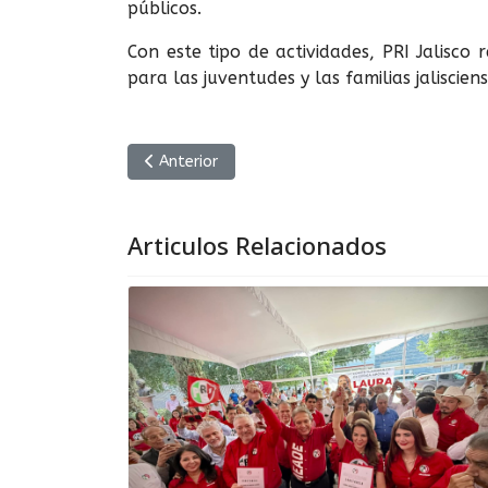
públicos.
Con este tipo de actividades, PRI Jalisco
para las juventudes y las familias jalisciens
Artículo anterior: MC y Morena van a la cama: L
Anterior
Articulos Relacionados