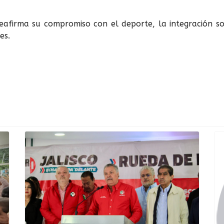
 reafirma su compromiso con el deporte, la integración s
es.
aura Haro