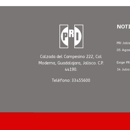
NOTI
PRI Jali
05 Agos
Calzada del Campesino 222, Col
Exige PR
Moderna, Guadalajara, Jalisco. C.P.
44190.
14 Juli
Teléfono: 33455600