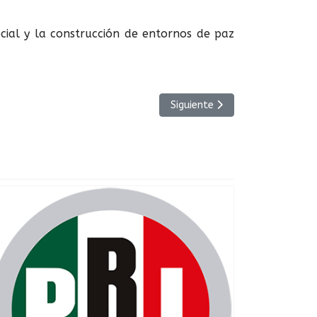
ocial y la construcción de entornos de paz
Artículo siguiente: CNOP Guadal
Siguiente